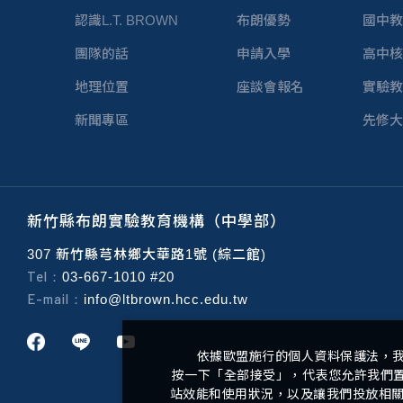
認識L.T. BROWN
布朗優勢
國中教
團隊的話
申請入學
高中核
地理位置
座談會報名
實驗教
新聞專區
先修大
新竹縣布朗實驗教育機構（中學部）
307 新竹縣芎林鄉大華路1號 (綜二館)
Tel：
03-667-1010 #20
E-mail：
info@ltbrown.hcc.edu.tw
依據歐盟施行的個人資料保護法，
按一下「全部接受」，代表您允許我們置放
站效能和使用狀況，以及讓我們投放相關聯