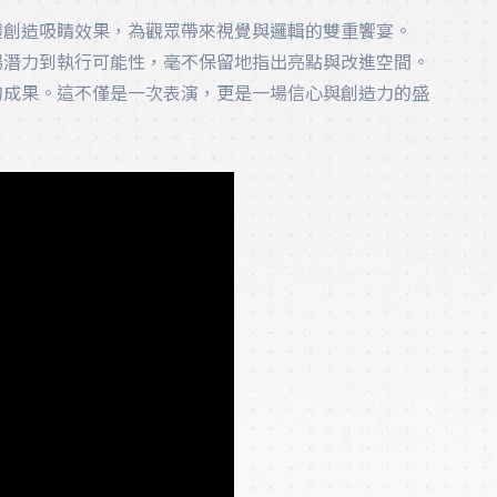
體創造吸睛效果，為觀眾帶來視覺與邏輯的雙重饗宴。
場潛力到執行可能性，毫不保留地指出亮點與改進空間。
的成果。這不僅是一次表演，更是一場信心與創造力的盛