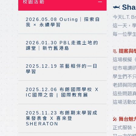
校園活動
地理位置
🦈
Sh
今天L.T. 
2026.05.08 Outing｜探索自
我 × 永續學習
這一天，學
每一位學
2026.01.30 PBL走進土地的
課堂｜新竹舊港島
📃
提案與
這場模擬《
2025.12.19 茶藝相伴的一日
從市場調
學習
學生們不
老師與同
2025.12.06 布朗國際學校 X
這些問題
IC國際之音 | 國際教育展
這場活動
2025.11.23 布朗期末學習成
果發表會 X 喜來登
🎤
舞台魅
SHERATON
正式服裝