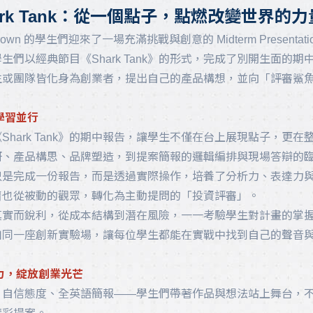
相關新聞
ark Tank：從一個點子，點燃改變世界的力
Brown 的學生們迎來了一場充滿挑戰與創意的 Midterm Presentati
生們以經典節目《Shark Tank》的形式，完成了別開生面的期
生或團隊皆化身為創業者，提出自己的產品構想，並向「評審鯊
學習並行
Shark Tank》的期中報告，讓學生不僅在台上展現點子，更
研、產品構思、品牌塑造，到提案簡報的邏輯編排與現場答辯的
只是完成一份報告，而是透過實際操作，培養了分析力、表達力
儕也從被動的觀眾，轉化為主動提問的「投資評審」。
真實而銳利，從成本結構到潛在風險，一一考驗學生對計畫的掌
如同一座創新實驗場，讓每位學生都能在實戰中找到自己的聲音
力，綻放創業光芒
、自信態度、全英語簡報——學生們帶著作品與想法站上舞台，