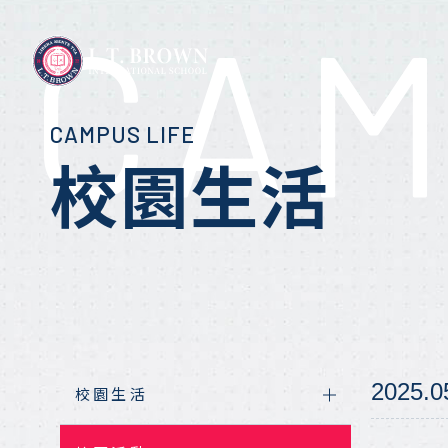
CAM
CAMPUS LIFE
認識L.T. BROWN
布朗優勢
校園生活
國中教育課程
校園生活
相關報導
關於L.T. Brown
為什麼選擇布朗
高中核心課程
校園活動
教育專欄
實驗教育理念
座談會報名
實驗教育課程
比賽公告
布朗課程目標
報名座談會
國際夥伴學校
先修大學學分
布朗榮譽榜
校園導覽
布朗學術專欄
2025.0
校園生活
地理位置