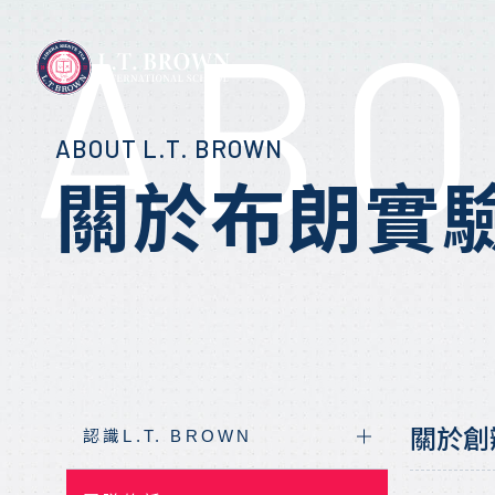
ABO
ABOUT L.T. BROWN
認識L.T. BROWN
布朗優勢
關於布朗實
國中教育課程
校園生活
相關報導
關於L.T. Brown
為什麼選擇布朗
高中核心課程
校園活動
教育專欄
實驗教育理念
座談會報名
實驗教育課程
比賽公告
布朗課程目標
報名座談會
國際夥伴學校
先修大學學分
布朗榮譽榜
校園導覽
布朗學術專欄
關於創
認識L.T. BROWN
地理位置