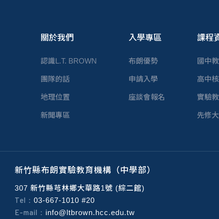
關於我們
入學專區
課程
認識L.T. BROWN
布朗優勢
國中教
團隊的話
申請入學
高中核
地理位置
座談會報名
實驗教
新聞專區
先修大
新竹縣布朗實驗教育機構（中學部）
307 新竹縣芎林鄉大華路1號 (綜二館)
Tel：
03-667-1010 #20
E-mail：
info@ltbrown.hcc.edu.tw