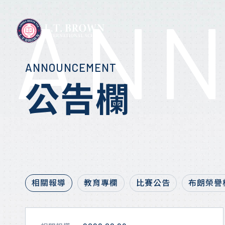
AN
ANNOUNCEMENT
認識L.T. BROWN
布朗優勢
公告欄
國中教育課程
校園生活
相關報導
關於L.T. Brown
為什麼選擇布朗
高中核心課程
校園活動
教育專欄
實驗教育理念
座談會報名
實驗教育課程
比賽公告
布朗課程目標
報名座談會
國際夥伴學校
先修大學學分
布朗榮譽榜
校園導覽
相關報導
教育專欄
比賽公告
布朗榮譽
布朗學術專欄
地理位置