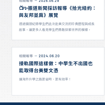
2026.06.29
相關報導
－
地理位置
📺✨振道新聞採訪報導《拾光紐約：
與友邦並肩》展覽
透過鏡頭紀錄學生們此次赴美交流的珍貴歷程與成長
故事，讓更多人看見學生們勇敢探索世界的模樣，
...
2024.06.20
相關報導
－
接軌國際這樣做：中學生不出國也
能取得台美雙文憑
讓海外升學之路更省時、更有效率！