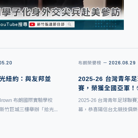
05.20
2026.06.29
布朗榮譽榜
－
 拾光紐約：與友邦並
2025-26 台灣青年
賽，榮獲全國亞軍！⚽
. Brown 布朗國際實驗學校
2025-26 台灣青年足球聯
/31新竹巨城三樓舉辦「拾光...
幕，恭喜陽信台北競技俱樂部 U