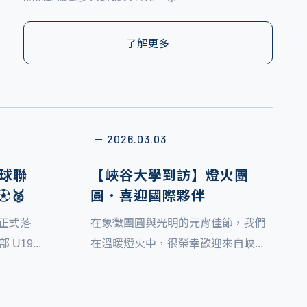
參訪聖克里斯多福及尼維斯（Saint Kitts and
了解更多
了解更多
了解更多
了解更多
了解更多
Nevis）駐聯合國代表團的珍貴歷程，帶領家長與民
了解更多
了解更多
了解更多
了解更多
了解更多
眾看見新世代與國際接軌的真實樣貌。
2026.03.03
－
足球聯
【峽谷大學到訪】燈火團
🥈
圓．喜迎國際夥伴
賽正式落
在象徵團圓與光明的元宵佳節，我們
19...
在溫暖燈火中，很榮幸歡迎來自峽...