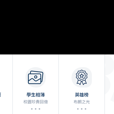
相關新聞
曆
學生相簿
英雄榜
校園珍貴回億
布朗之光
．．．
．．．
MORE
MORE