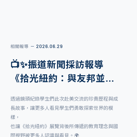
2026.07.02
2026.07.01
2026.05.20
2026.03.03
2026.06.29
2025.11.11
2024.11.01
2024.08.16
2026.05.21
2026.06.29
相關報導
布朗榮譽榜
布朗榮譽榜
相關報導
教育專欄
教育專欄
－
－
－
－
－
－
－
－
－
－
🇹🇼【 CIC × L.T. Brown
【 PBL成果展｜舊港島 】
📺✨振道新聞採訪報導
🎉【布朗畢業生大學升學
🗽【 拾光紐約：與友邦並
2025-26 台灣青年足球聯
【峽谷大學到訪】燈火團
【國際升學舞台教育專
加州大學總盤點：各分校
美國高中如何申請？美國
｜臺加雙聯學制 】 🇨🇦
《拾光紐約：與友邦並
榜單最新消息！】✨
肩】✨
賽，榮獲全國亞軍！⚽🥈
圓．喜迎國際夥伴
訪】布朗登上IC之音 展
排名、風格特色與熱門科
高中學制、公私立學校費
從實地走訪舊港島、觀察環境，到與當地居民交
肩》展覽
現國際學習力與自信風采
系一次全掌握！
用、申請方法分享
流，了解住在這片土地上的人們真正的需求與想
布朗國際實驗學校優質的國際化辦學成果，再次獲
透過鏡頭紀錄學生們此次赴美交流的珍貴歷程與成
🎓 第一屆，正式啟航！
新竹 L.T. Brown 布朗國際實驗學校5/25~5/31新竹巨
2025-26 台灣青年足球聯賽正式落幕，恭喜陽信台
在象徵團圓與光明的元宵佳節，我們在溫暖燈火
布朗國際學校受邀參與 IC之音節目《科學園區➠國
加州大學有哪些分校？加州大學世界排名、加州大
美國高中主要分為公立、私立、寄宿學校3類，其申
法。
得國際頂尖教育機構肯定！✨
長故事，讓更多人看見學生們勇敢探索世界的模
今年是布朗第一屆畢業生迎來美國大學錄取放榜的
城三樓舉辦「拾光紐約：與友邦並肩」靜態成果
北競技俱樂部 U19 榮獲全國第二名佳績！👏⚽️
中，很榮幸歡迎來自峽谷大學的院長與教授蒞臨本
際舞台！竹縣高中五大方案打造在地優勢》，
學GPA及各校錄取率一次看！美國加州大學特色為
請條件、費用都有差異。本文將介紹美國高中學制
樣，
重要時刻，這不僅是學生個人成長的重要里程碑，
展。
校交流參訪
節目中邀請學生代表分享在布朗的學習生活與成長
何？10所分校歷史、特色、加州大學熱門科系一次
與課程、美國高中留學費用與申請方法、美國高中
也讓《拾光紐約》展覽背後所傳遞的教育理念與國
更象徵著布朗教育理念逐步開花結果。
故事。
彙整！實驗教育機構推薦布朗，陪你走向更優質的
畢業後的3大升學管道，回答留學常見問題，歡迎關
際視野被更多人認識與看見。🌍
本次展覽以學生第一人稱視角出發，生動呈現赴美
國際教育！
注布朗獲得更多資訊！