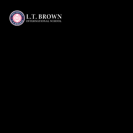
認識L.T. BROWN
布朗優勢
國中教育課程
校園生活
相關報導
關於L.T. Brown
為什麼選擇布朗
高中核心課程
校園活動
教育專欄
實驗教育理念
座談會報名
實驗教育課程
比賽公告
布朗課程目標
報名座談會
國際夥伴學校
站上國際舞台的起點
先修大學學分
布朗榮譽榜
校園導覽
自信領航、悠遊國際
布朗學術專欄
地理位置
加入L.T. Brown大家庭，一起迎向國