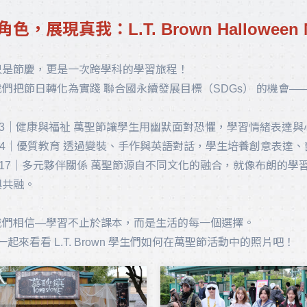
相關新聞
色，展現真我：L.T. Brown Halloween 
只是節慶，更是一次跨學科的學習旅程！
們把節日轉化為實踐 聯合國永續發展目標（SDGs） 的機會
G 3｜健康與福祉 萬聖節讓學生用幽默面對恐懼，學習情緒表達
G 4｜優質教育 透過變裝、手作與英語對話，學生培養創意表達
G 17｜多元夥伴關係 萬聖節源自不同文化的融合，就像布朗的
與共融。
我們相信—學習不止於課本，而是生活的每一個選擇。
一起來看看 L.T. Brown 學生們如何在萬聖節活動中的照片吧！