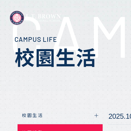
CAM
CAMPUS LIFE
認識L.T. BROWN
布朗優勢
校園生活
國中教育課程
校園生活
相關報導
關於L.T. Brown
為什麼選擇布朗
高中核心課程
校園活動
教育專欄
實驗教育理念
座談會報名
實驗教育課程
比賽公告
布朗課程目標
報名座談會
國際夥伴學校
先修大學學分
布朗榮譽榜
校園導覽
布朗學術專欄
2025.
校園生活
地理位置