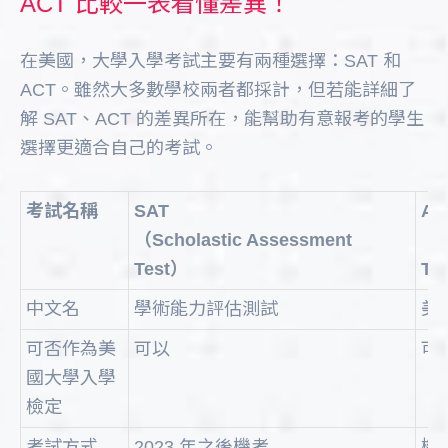
ACT 比較一表看懂差異！
在美國，大學入學考試主要有兩種選擇：SAT 和
ACT。雖然大多數學校兩者都採計，但若能詳細了
解 SAT、ACT 的差異所在，能幫助有意報考的學生
選擇更適合自己的考試。
考試名稱
SAT
AC
（Scholastic Assessment
（A
Test）
Te
中文名
學術能力評估測試
美
可否作為美
可以
可
國大學入學
檢定
考試方式
2023 年之後機考
機