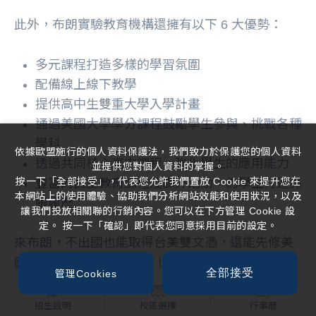
此外，布朗實驗教育機構還擁有以下 6 大優勢：
多元課程打造多樣的學習氛圍
配備線上線下教學
提供高中生雙重大學入學計畫
通過美國大學學分課程鼓勵學生參與、挑戰各種
學科
依據歐盟施行的個人資料保護法，我們致力於保護您的個人資料
透過共同核心高中課程，強化學生的應用能力
並提供您對個人資料的掌握。
按一下「全部接受」，代表您允許我們置放 Cookie 來提升您在
豐富的民主教育課程及課外活動，為學生打造亮
本網站上的使用體驗、協助我們分析網站效能和使用狀況，以及
眼履歷
讓我們投放相關聯的行銷內容。您可以在下方管理 Cookie 設
定。 按一下「確認」即代表您同意採用目前的設定。
來布朗，不出國也能取得台美雙文憑，還能先修美
國大學學分，高效又輕鬆！若想了解更多內容，歡
全部接受
管理Cookies
迎點擊下方按鈕，隨時與我們聯絡！
招生說明
校區選擇
行事曆