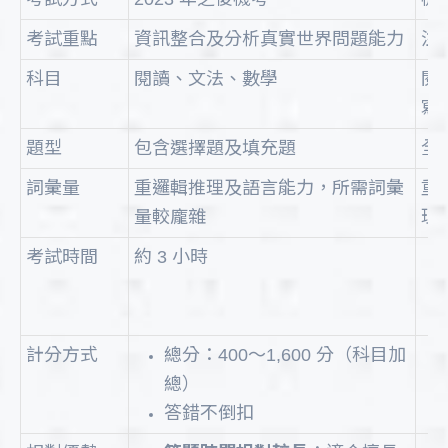
考試重點
資訊整合及分析真實世界問題能力
注
科目
閱讀、文法、數學
閱
寫
題型
包含選擇題及填充題
全
詞彙量
重邏輯推理及語言能力，所需詞彙
重
量較龐雜
理
考試時間
約 3 小時
計分方式
總分：400～1,600 分（科目加
總）
答錯不倒扣