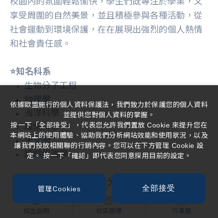
校園內的氛圍輕鬆愉快，學生們既專注於學業，又
享受周圍的自然美景，並且積極參與各種活動，從
社會運動到環境保護，在在展現出強烈的個人熱情
和社會責任感。
⭐️知名科系
生物分子工程
物理學
依據歐盟施行的個人資料保護法，我們致力於保護您的個人資料
海洋科學
並提供您對個人資料的掌握。
按一下「全部接受」，代表您允許我們置放 Cookie 來提升您在
環境科學
本網站上的使用體驗、協助我們分析網站效能和使用狀況，以及
天文學
讓我們投放相關聯的行銷內容。您可以在下方管理 Cookie 設
國際經濟學
定。 按一下「確認」即代表您同意採用目前的設定。
（十）加州大學舊金山分校 （UCSF）
全部接受
管理Cookies
⭐️歷史與地理位置
招生說明
校區選擇
行事曆