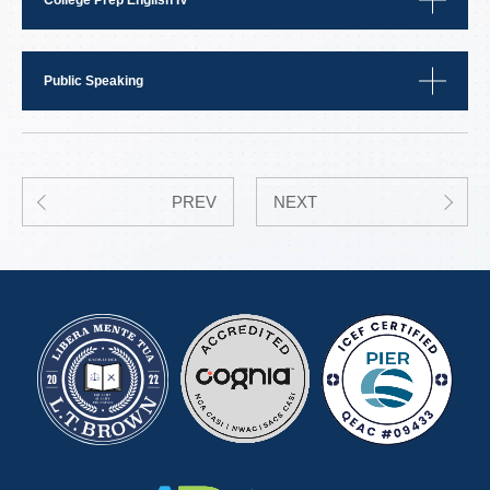
College Prep English IV
Public Speaking
PREV
NEXT