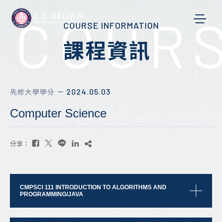
COURS
COURSE INFORMATION
課程資訊
2024.05.03
先修大學學分
－
Computer Science
分享：
CMPSCI 111 INTRODUCTION TO ALGORITHMS AND
PROGRAMMING/JAVA