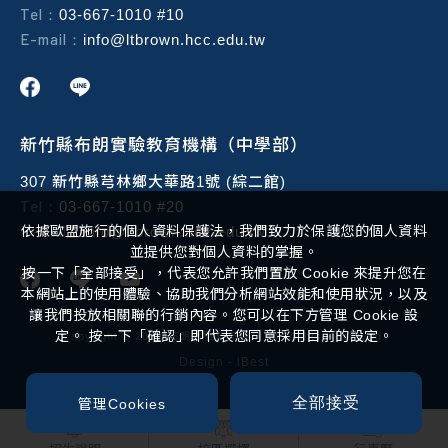
Tel：
03-667-1010 #10
E-mail：
info@ltbrown.hcc.edu.tw
新竹縣布朗實驗教育機構（中學部）
307 新竹縣芎林鄉大華路1號 (綜二館)
Tel：
03-667-1010 #20
E-mail：
依據歐盟施行的個人資料保護法，我們致力於保護您的個人資料
info@ltbrown.hcc.edu.tw
並提供您對個人資料的掌握。
按一下「全部接受」，代表您允許我們置放 Cookie 來提升您在
本網站上的使用體驗、協助我們分析網站效能和使用狀況，以及
讓我們投放相關聯的行銷內容。您可以在下方管理 Cookie 設
定。 按一下「確認」即代表您同意採用目前的設定。
Copyright ©
2026
布朗實驗教育機構
All Rights Reserved.
Design
-
iBest
全部接受
管理Cookies