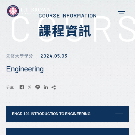
COURS
COURSE INFORMATION
課程資訊
2024.05.03
先修大學學分
－
Engineering
分享：
ENGR 101 INTRODUCTION TO ENGINEERING