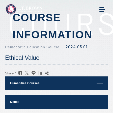
COURS
COURSE
INFORMATION
2024.05.01
Democratic Education Course
－
Ethical Value
Share：
Humanities Courses
Notice